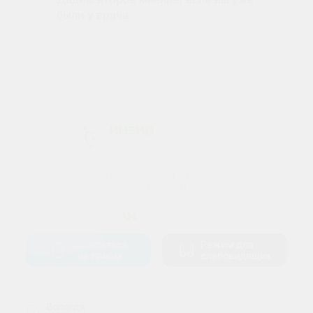
были у врача
Подписывайтесь на нас
в соцсетях, чтобы быть в курсе
всех событий
Записаться
Режим для
на приём
слабовидящих
Вологда