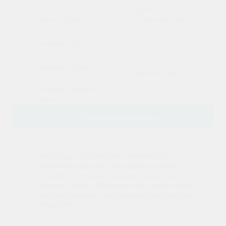
Детская
стоматология
Чистка зубов
Лечение зубов
Хирургия
Лечение кариеса
Удалить зуб
Лечение каналов —
пульпита и
Эстетическая
периодонтита
стоматология
Развернуть список
Лечение без боли и
Поставить брекеты,
страха
исправить прикус
Лечение
Указанные на сайте цены не являются
Эстетические
пародонтита
публичной офертой. Определить точную
реставрации
стоимость лечения возможно только на
Эстетические
приеме у врача.
Медицинские услуги имеют
Установить виниры
реставрации
противопоказания, необходима консультация
специалиста.
Отбелить зубы
ИМЕЮТСЯ ПРОТИВОПОКАЗАНИЯ.