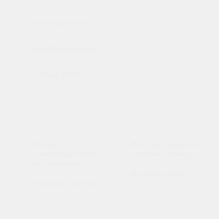
ул. Предтеченская, д. 75
+7 (8172) 57-82-11
1
заказать звонок
inbio35@yandex.ru
По всем вопросам
7:30
до
20:00
сегодня
закрыто
Имплантация
Ортодонтия
Полная
Поставить брекеты,
имплантация зубов
исправить прикус
на 4 имплантах
Проблемы ВНЧС
Поставить имплант
Детская
стоматология
Терапия