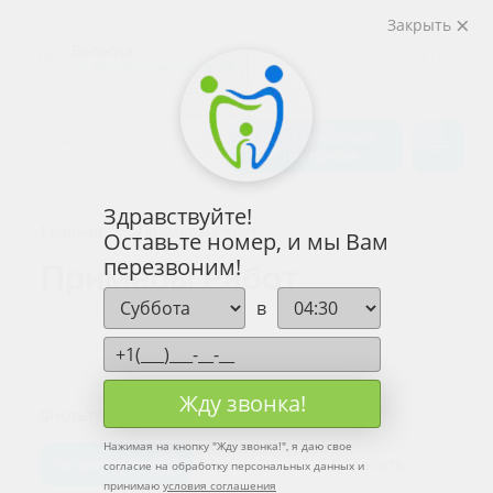
Закрыть
Вологда
1
ул. Предтеченская, д. 75
Калькулятор
cтоимости
Записаться
на приём
Обратный
звонок
Здравствуйте!
Главная
Примеры Работ
Оставьте номер, и мы Вам
перезвоним!
Примеры Работ
в
Жду звонка!
Фильтры
Нажимая на кнопку "
Жду звонка!
", я даю свое
Направления
Врачи
Сбросить
согласие на обработку персональных данных и
принимаю
условия соглашения