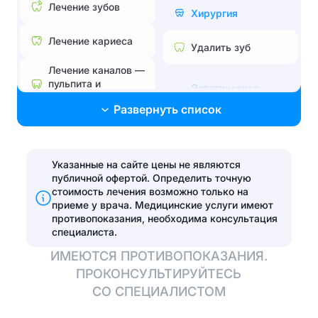
Лечение зубов
Хирургия
Лечение кариеса
Удалить зуб
Лечение каналов —
пульпита и
Эстетическая
периодонтита
стоматология
Развернуть список
Лечение без боли и
Поставить брекеты,
страха
исправить прикус
Лечение
Указанные на сайте цены не являются
Эстетические
пародонтита
публичной офертой. Определить точную
реставрации
стоимость лечения возможно только на
Эстетические
приеме у врача.
Медицинские услуги имеют
Установить виниры
реставрации
противопоказания, необходима консультация
специалиста.
Отбелить зубы
ИМЕЮТСЯ ПРОТИВОПОКАЗАНИЯ.
ПРОКОНСУЛЬТИРУЙТЕСЬ
Протезирование
СО СПЕЦИАЛИСТОМ
Полная