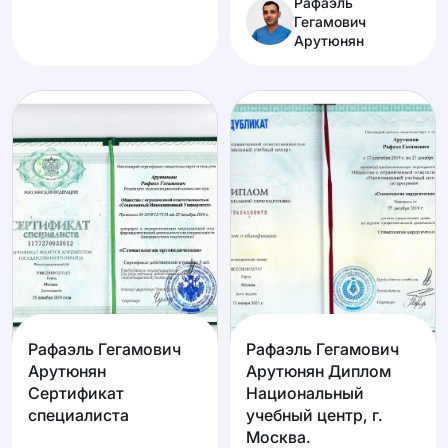
Рафаэль
Гегамович
Арутюнян
Рафаэль Гегамович
Рафаэль Гегамович
Арутюнян
Арутюнян Диплом
Сертификат
Национальный
специалиста
учебный центр, г.
Москва.