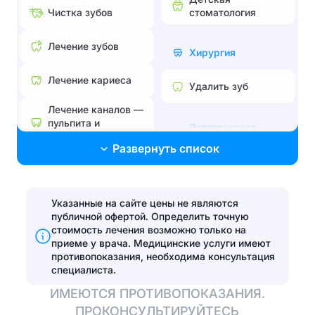
стоматология
Чистка зубов
Лечение зубов
Хирургия
Лечение кариеса
Удалить зуб
Лечение каналов —
пульпита и
Эстетическая
периодонтита
стоматология
Развернуть список
Лечение без боли и
Поставить брекеты,
страха
исправить прикус
Лечение
Указанные на сайте цены не являются
Эстетические
пародонтита
публичной офертой. Определить точную
реставрации
стоимость лечения возможно только на
Эстетические
приеме у врача.
Медицинские услуги имеют
Установить виниры
реставрации
противопоказания, необходима консультация
специалиста.
Отбелить зубы
ИМЕЮТСЯ ПРОТИВОПОКАЗАНИЯ.
ПРОКОНСУЛЬТИРУЙТЕСЬ