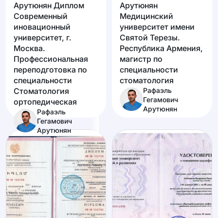
Арутюнян Диплом
Арутюнян
Современный
Медицинский
иновационный
университет имени
университет, г.
Святой Терезы.
Москва.
Республика Армения,
Профессиональная
магистр по
переподготовка по
специальности
специальности
стоматология
Стоматология
Рафаэль
Гегамович
ортопедическая
Арутюнян
Рафаэль
Гегамович
Арутюнян