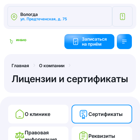
Вологда
1
ул. Предтеченская, д. 75
Калькулятор
cтоимости
Записаться
на приём
Обратный
звонок
Главная
О компании
Лицензии и сертификаты
О клинике
Сертификаты
Правовая
Реквизиты
информация