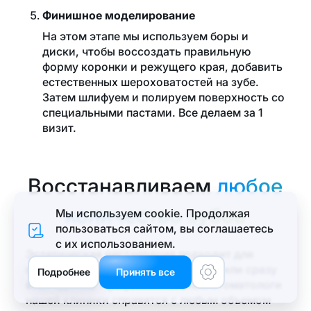
Финишное моделирование
На этом этапе мы используем боры и
диски, чтобы воссоздать правильную
форму коронки и режущего края, добавить
естественных шероховатостей на зубе.
Затем шлифуем и полируем поверхность со
специальными пастами. Все делаем за 1
визит.
Восстанавливаем
любое
количество зубов
Мы используем cookie. Продолжая
пользоваться сайтом, вы соглашаетеcь
с их использованием.
Меню
Эстетическая реставрация подходит для
восстановления эмали одного зуба или сразу
Подробнее
Принять все
всех единиц. Профессиональные стоматологи
нашей клиники справятся с любым объемом