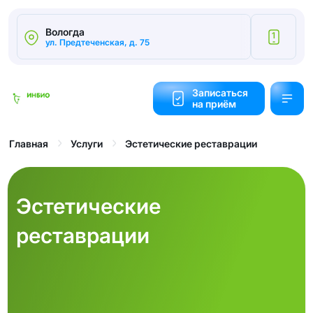
Вологда
1
ул. Предтеченская, д. 75
Калькулятор
cтоимости
Записаться
на приём
Обратный
звонок
Эстетические реставрации
Главная
Услуги
Эстетические
реставрации