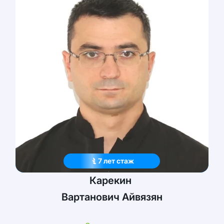
7
лет
стаж
Карекин
Вартанович
Айвязян