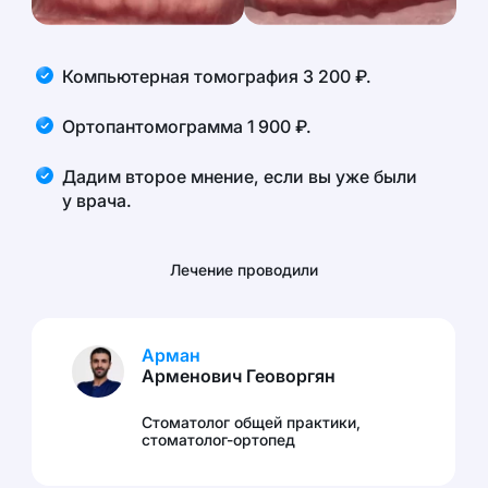
Компьютерная томография
3 200
руб.
₽
.
Ортопантомограмма
1 900
руб.
₽
.
Дадим второе мнение, если вы уже были
у врача.
Лечение проводили
Арман
Арменович
Геоворгян
Стоматолог общей практики,
стоматолог-ортопед