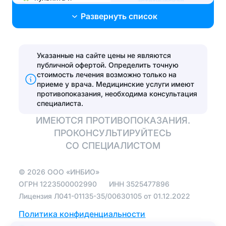
Эстетическая
периодонтита
стоматология
Развернуть список
Лечение без боли и
Поставить брекеты,
страха
исправить прикус
Лечение
Указанные на сайте цены не являются
Эстетические
пародонтита
публичной офертой. Определить точную
реставрации
стоимость лечения возможно только на
Эстетические
приеме у врача.
Медицинские услуги имеют
Установить виниры
реставрации
противопоказания, необходима консультация
специалиста.
Отбелить зубы
ИМЕЮТСЯ ПРОТИВОПОКАЗАНИЯ.
ПРОКОНСУЛЬТИРУЙТЕСЬ
Протезирование
СО СПЕЦИАЛИСТОМ
Полная
©
2026
ООО «ИНБИО»
имплантация зубов
на 4 имплантах
ОГРН
1223500002990
ИНН
3525477896
Лицензия Л041-01135-35/00630105 от 01.12.2022
Зуботехническая
лаборатория
Политика конфиденциальности