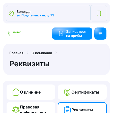
Вологда
1
ул. Предтеченская, д. 75
Калькулятор
cтоимости
Записаться
на приём
Обратный
звонок
Главная
О компании
Реквизиты
О клинике
Сертификаты
Правовая
Реквизиты
информация