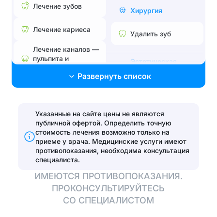
Лечение зубов
Хирургия
Лечение кариеса
Удалить зуб
Лечение каналов —
пульпита и
Эстетическая
периодонтита
стоматология
Развернуть список
Лечение без боли и
Поставить брекеты,
страха
исправить прикус
Лечение
Указанные на сайте цены не являются
Эстетические
пародонтита
публичной офертой. Определить точную
реставрации
стоимость лечения возможно только на
Эстетические
приеме у врача.
Медицинские услуги имеют
Установить виниры
реставрации
противопоказания, необходима консультация
специалиста.
Отбелить зубы
ИМЕЮТСЯ ПРОТИВОПОКАЗАНИЯ.
ПРОКОНСУЛЬТИРУЙТЕСЬ
Протезирование
СО СПЕЦИАЛИСТОМ