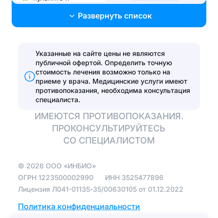
Эстетическая
периодонтита
стоматология
Развернуть список
Лечение без боли и
Поставить брекеты,
страха
исправить прикус
Лечение
Указанные на сайте цены не являются
Эстетические
пародонтита
публичной офертой. Определить точную
реставрации
стоимость лечения возможно только на
Эстетические
приеме у врача.
Медицинские услуги имеют
Установить виниры
реставрации
противопоказания, необходима консультация
специалиста.
Отбелить зубы
ИМЕЮТСЯ ПРОТИВОПОКАЗАНИЯ.
ПРОКОНСУЛЬТИРУЙТЕСЬ
Протезирование
СО СПЕЦИАЛИСТОМ
Полная
©
2026
ООО «ИНБИО»
имплантация зубов
на 4 имплантах
ОГРН
1223500002990
ИНН
3525477896
Лицензия Л041-01135-35/00630105 от 01.12.2022
Зуботехническая
лаборатория
Политика конфиденциальности