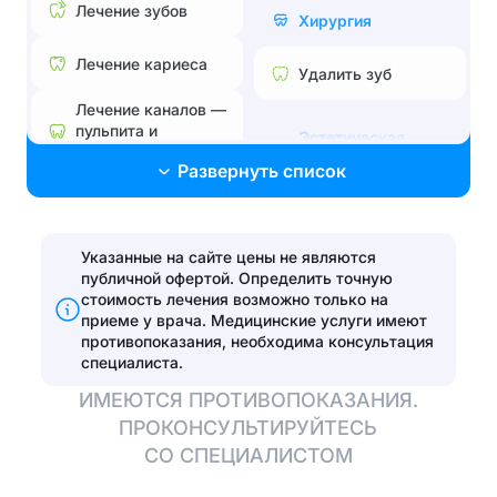
Лечение зубов
Хирургия
Лечение кариеса
Удалить зуб
Лечение каналов —
пульпита и
Эстетическая
периодонтита
стоматология
Развернуть список
Лечение без боли и
Поставить брекеты,
страха
исправить прикус
Лечение
Указанные на сайте цены не являются
Эстетические
пародонтита
публичной офертой. Определить точную
реставрации
стоимость лечения возможно только на
Эстетические
приеме у врача.
Медицинские услуги имеют
Установить виниры
реставрации
противопоказания, необходима консультация
специалиста.
Отбелить зубы
ИМЕЮТСЯ ПРОТИВОПОКАЗАНИЯ.
ПРОКОНСУЛЬТИРУЙТЕСЬ
Протезирование
СО СПЕЦИАЛИСТОМ
Полная