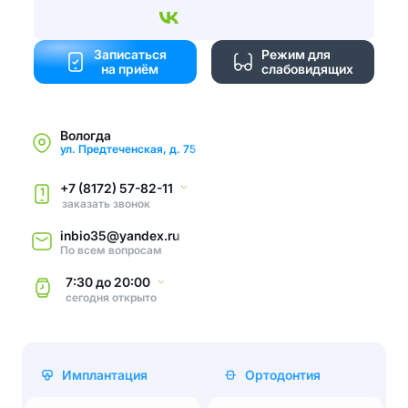
Записаться
Режим для
на приём
слабовидящих
Вологда
ул. Предтеченская, д. 75
+7 (8172) 57-82-11
1
заказать звонок
inbio35@yandex.ru
По всем вопросам
7:30
до
20:00
сегодня
открыто
Имплантация
Ортодонтия