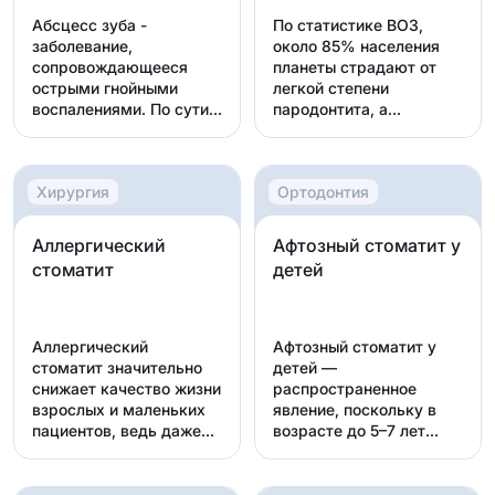
Абсцесс зуба -
По статистике ВОЗ,
заболевание,
около 85% населения
сопровождающееся
планеты страдают от
острыми гнойными
легкой степени
воспалениями. По сути
пародонтита, а
это реакция з...
агрессив...
Хирургия
Ортодонтия
Аллергический
Афтозный стоматит у
стоматит
детей
Аллергический
Афтозный стоматит у
стоматит значительно
детей —
снижает качество жизни
распространенное
взрослых и маленьких
явление, поскольку в
пациентов, ведь даже...
возрасте до 5–7 лет
естественные з...