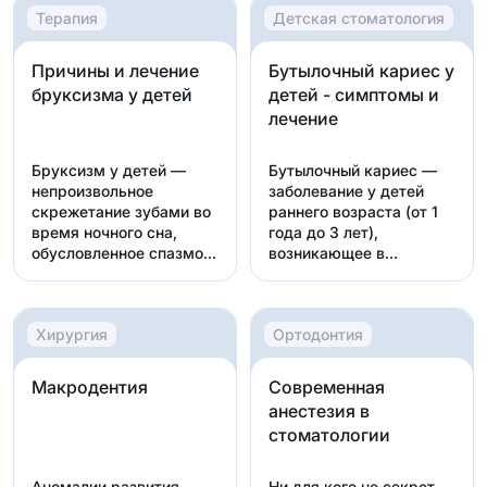
Терапия
Детская стоматология
Причины и лечение
Бутылочный кариес у
бруксизма у детей
детей - симптомы и
лечение
Бруксизм у детей —
Бутылочный кариес —
непроизвольное
заболевание у детей
скрежетание зубами во
раннего возраста (от 1
время ночного сна,
года до 3 лет),
обусловленное спазмом
возникающее в
жев...
результ...
Хирургия
Ортодонтия
Макродентия
Современная
анестезия в
стоматологии
Аномалии развития
Ни для кого не секрет,