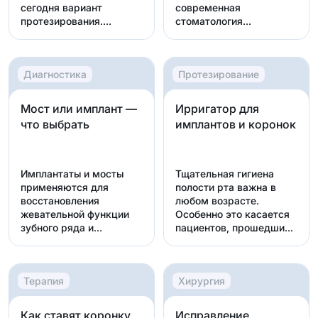
сегодня вариант
современная
протезирования.
стоматология
Несмотря...
предлагает большой
выбор мето...
Диагностика
Протезирование
Мост или имплант —
Ирригатор для
что выбрать
имплантов и коронок
Имплантаты и мосты
Тщательная гигиена
применяются для
полости рта важна в
восстановления
любом возрасте.
жевательной функции
Особенно это касается
зубного ряда и
пациентов, прошедших
устранения визу...
им...
Терапия
Хирургия
Как ставят коронку
Исправление