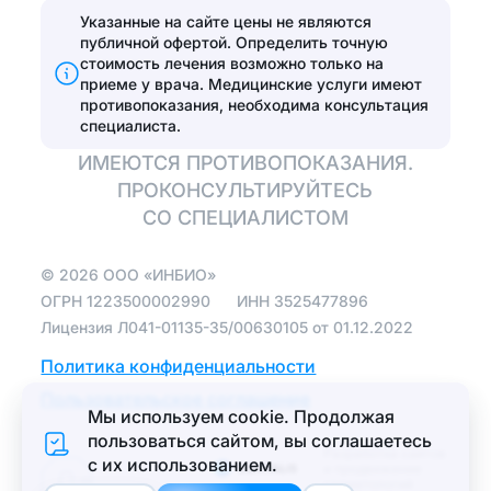
Лечение
Указанные на сайте цены не являются
Эстетические
пародонтита
публичной офертой. Определить точную
реставрации
стоимость лечения возможно только на
Эстетические
приеме у врача.
Медицинские услуги имеют
Установить виниры
реставрации
противопоказания, необходима консультация
специалиста.
Отбелить зубы
ИМЕЮТСЯ ПРОТИВОПОКАЗАНИЯ.
ПРОКОНСУЛЬТИРУЙТЕСЬ
Протезирование
СО СПЕЦИАЛИСТОМ
Полная
©
2026
ООО «ИНБИО»
имплантация зубов
на 4 имплантах
ОГРН
1223500002990
ИНН
3525477896
Лицензия Л041-01135-35/00630105 от 01.12.2022
Зуботехническая
лаборатория
Политика конфиденциальности
Протезирование
Пользовательское соглашение
Мы используем cookie. Продолжая
зубов
пользоваться сайтом, вы соглашаетеcь
Протезирование
Разработка сайтов
с их использованием.
и продвижение
бюгельными
Меню
стоматологий