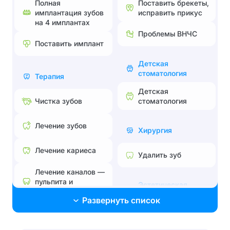
Полная
Поставить брекеты,
имплантация зубов
исправить прикус
на 4 имплантах
Проблемы ВНЧС
Поставить имплант
Детская
стоматология
Терапия
Детская
стоматология
Чистка зубов
Лечение зубов
Хирургия
Лечение кариеса
Удалить зуб
Лечение каналов —
пульпита и
Эстетическая
периодонтита
стоматология
Развернуть список
Лечение без боли и
Поставить брекеты,
страха
исправить прикус