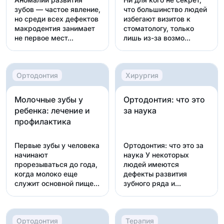
зубов — частое явление,
что большинство людей
но среди всех дефектов
избегают визитов к
макродентия занимает
стоматологу, только
не первое мест...
лишь из-за возмо...
Ортодонтия
Хирургия
Молочные зубы у
Ортодонтия: что это
ребенка: лечение и
за наука
профилактика
Первые зубы у человека
Ортодонтия: что это за
начинают
наука У некоторых
прорезываться до года,
людей имеются
когда молоко еще
дефекты развития
служит основной пищей.
зубного ряда и
Именн...
челюстно-лиц...
Ортодонтия
Терапия