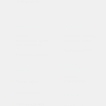
7:30
до
20:00
сегодня
открыто
Имплантация
Ортодонтия
Полная
Поставить брекеты,
имплантация зубов
исправить прикус
на 4 имплантах
Проблемы ВНЧС
Поставить имплант
Детская
стоматология
Терапия
Детская
стоматология
Чистка зубов
Лечение зубов
Хирургия
Лечение кариеса