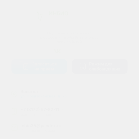
Подписывайтесь на нас
в соцсетях, чтобы быть в курсе
всех событий
Записаться
Режим для
на приём
слабовидящих
Вологда
ул. Предтеченская, д. 75
+7 (8172) 57-82-11
1
заказать звонок
inbio35@yandex.ru
По всем вопросам