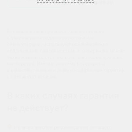
информация
Все наши врачи проводят лечение только
с увеличением под микроскопом или
бинокулярами, используют исключительно
современные биосовместимые материалы, новые
технологии и постоянно повышают свой уровень
мастерства. Именно поэтому мы уверены
в качестве лечения и даем расширенные гарантии
на результат лечения.
В каких случаях гарантия
не действует?
Не выполняются рекомендации лечащего