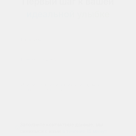
Первый шаг к вашей
идеальной улыбке
Ваше имя
Номер телефона
Опишите вашу ситуацию или задайте
вопрос, если хотите
Заполните контактные данные, мы
свяжемся с вами
в течение 15 минут