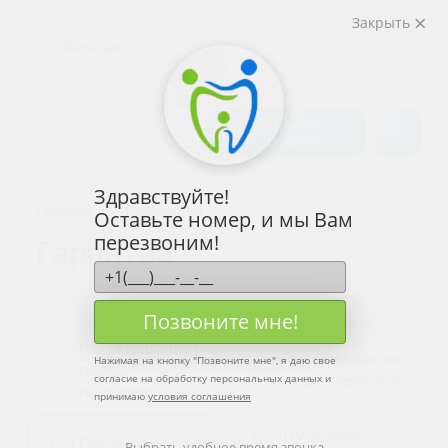
Закрыть
Вологда
1
ул. Предтеченская, д. 75
Калькулятор
cтоимости
Записаться
на приём
Обратный
звонок
Здравствуйте!
Главная
Пациентам
Оставьте номер, и мы Вам
перезвоним!
Гарантии
Позвоните мне!
Рекомендации
Рекомендации
Нажимая на кнопку "
Позвоните мне
", я даю свое
перед
после лечения
согласие на обработку персональных данных и
приёмом
принимаю
условия соглашения
Полезная
Гарантии
Выбрать удобное время звонка