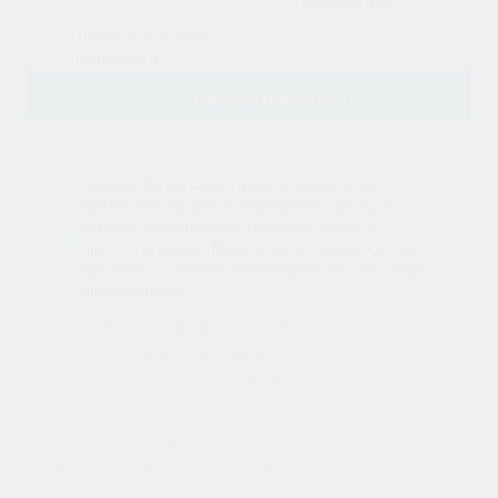
Удалить зуб
Лечение каналов —
пульпита и
Эстетическая
периодонтита
стоматология
Развернуть список
Лечение без боли и
Поставить брекеты,
страха
исправить прикус
Лечение
Указанные на сайте цены не являются
Эстетические
пародонтита
публичной офертой. Определить точную
реставрации
стоимость лечения возможно только на
Эстетические
приеме у врача.
Медицинские услуги имеют
Установить виниры
реставрации
противопоказания, необходима консультация
специалиста.
Отбелить зубы
ИМЕЮТСЯ ПРОТИВОПОКАЗАНИЯ.
ПРОКОНСУЛЬТИРУЙТЕСЬ
Протезирование
СО СПЕЦИАЛИСТОМ
Полная
©
2026
ООО «ИНБИО»
имплантация зубов
на 4 имплантах
ОГРН
1223500002990
ИНН
3525477896
Лицензия Л041-01135-35/00630105 от 01.12.2022