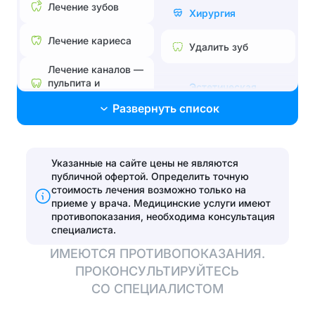
Лечение зубов
Хирургия
Лечение кариеса
Удалить зуб
Лечение каналов —
пульпита и
Эстетическая
периодонтита
стоматология
Развернуть список
Лечение без боли и
Поставить брекеты,
страха
исправить прикус
Лечение
Указанные на сайте цены не являются
Эстетические
пародонтита
публичной офертой. Определить точную
реставрации
стоимость лечения возможно только на
Эстетические
приеме у врача.
Медицинские услуги имеют
Установить виниры
реставрации
противопоказания, необходима консультация
специалиста.
Отбелить зубы
ИМЕЮТСЯ ПРОТИВОПОКАЗАНИЯ.
ПРОКОНСУЛЬТИРУЙТЕСЬ
Протезирование
СО СПЕЦИАЛИСТОМ
Полная