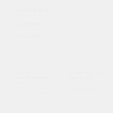
+7 (8172) 57-82-11
1
заказать звонок
inbio35@yandex.ru
По всем вопросам
7:30
до
20:00
сегодня
открыто
Имплантация
Ортодонтия
Полная
Поставить брекеты,
имплантация зубов
исправить прикус
на 4 имплантах
Проблемы ВНЧС
Поставить имплант
Детская
стоматология
Терапия