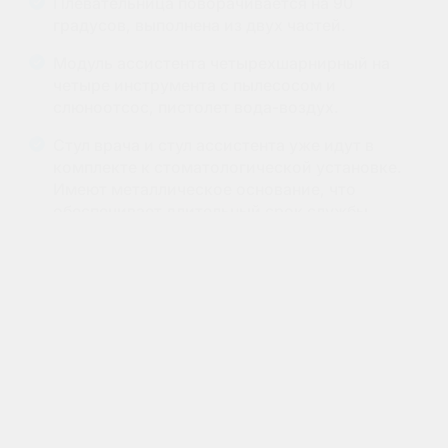
Плевательница поворачивается на 90
градусов, выполнена из двух частей.
Модуль ассистента четырехшарнирный на
четыре инструмента с пылесосом и
слюноотсос, пистолет вода-воздух.
Стул врача и стул ассистента уже идут в
комплекте к стоматологической установке.
Имеют металлическое основание, что
обеспечивает длительный срок службы.