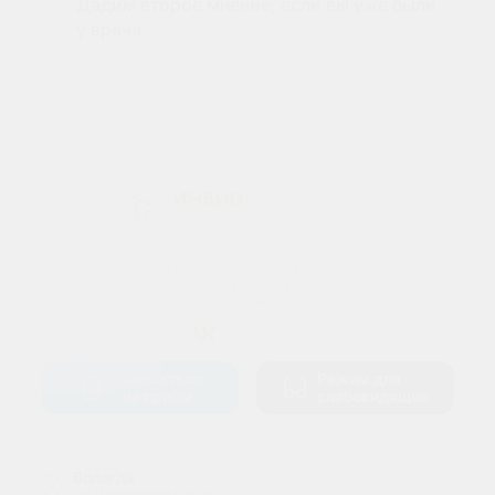
Дадим второе мнение, если вы уже были
у врача
Подписывайтесь на нас
в соцсетях, чтобы быть в курсе
всех событий
Записаться
Режим для
на приём
слабовидящих
Вологда
ул. Предтеченская, д. 75