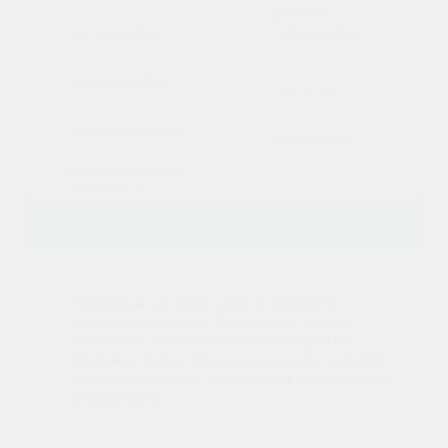
Детская
стоматология
Чистка зубов
Лечение зубов
Хирургия
Лечение кариеса
Удалить зуб
Лечение каналов —
пульпита и
Эстетическая
периодонтита
стоматология
Развернуть список
Лечение без боли и
Поставить брекеты,
страха
исправить прикус
Лечение
Указанные на сайте цены не являются
Эстетические
пародонтита
публичной офертой. Определить точную
реставрации
стоимость лечения возможно только на
Эстетические
приеме у врача.
Медицинские услуги имеют
Установить виниры
реставрации
противопоказания, необходима консультация
специалиста.
Отбелить зубы
ИМЕЮТСЯ ПРОТИВОПОКАЗАНИЯ.