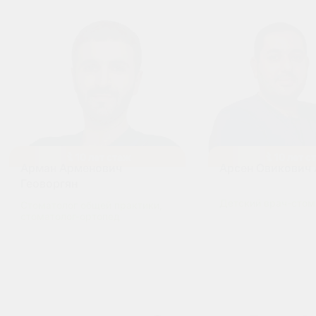
10
лет
стаж
10
лет
с
Арман Арменович
Арсен Овикович 
Геоворгян
Детский врач-стом
Стоматолог общей практики,
стоматолог-ортопед