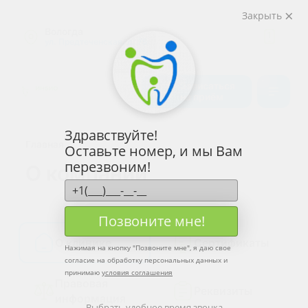
Закрыть
Вологда
1
ул. Предтеченская, д. 75
Калькулятор
cтоимости
Записаться
на приём
Обратный
звонок
Здравствуйте!
Главная
Оставьте номер, и мы Вам
перезвоним!
О компании
Позвоните мне!
О клинике
Сертификаты
Нажимая на кнопку "
Позвоните мне
", я даю свое
согласие на обработку персональных данных и
принимаю
условия соглашения
Правовая
Реквизиты
информация
Выбрать удобное время звонка