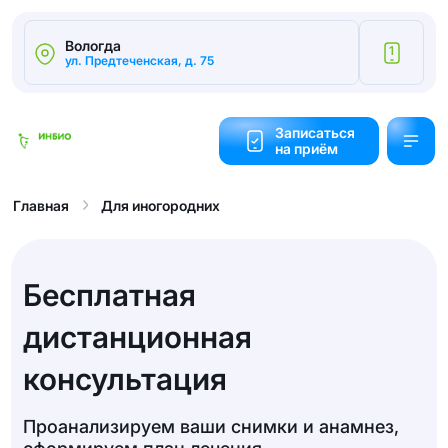
Вологда
1
ул. Предтеченская, д. 75
Калькулятор
cтоимости
Записаться
на приём
Обратный
звонок
Для иногородних
Главная
Бесплатная
дистанционная
консультация
Проанализируем ваши снимки и анамнез,