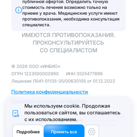
публичной офертой. Определить точную
реставрации
стоимость лечения возможно только на
Эстетические
приеме у врача.
Медицинские услуги имеют
Установить виниры
реставрации
противопоказания, необходима консультация
специалиста.
Отбелить зубы
ИМЕЮТСЯ ПРОТИВОПОКАЗАНИЯ.
ПРОКОНСУЛЬТИРУЙТЕСЬ
Протезирование
СО СПЕЦИАЛИСТОМ
Полная
©
2026
ООО «ИНБИО»
имплантация зубов
на 4 имплантах
ОГРН
1223500002990
ИНН
3525477896
Лицензия Л041-01135-35/00630105 от 01.12.2022
Зуботехническая
лаборатория
Политика конфиденциальности
Протезирование
Пользовательское соглашение
Мы используем cookie. Продолжая
зубов
пользоваться сайтом, вы соглашаетеcь
Протезирование
Разработка сайтов
с их использованием.
и продвижение
бюгельными
Меню
стоматологий
протезами на
Подробнее
Принять все
телескопических