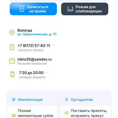
Записаться
Режим для
на приём
слабовидящих
Вологда
ул. Предтеченская, д. 75
+7 (8172) 57-82-11
1
заказать звонок
inbio35@yandex.ru
По всем вопросам
7:30
до
20:00
сегодня
закрыто
Имплантация
Ортодонтия
Полная
Поставить брекеты,
имплантация зубов
исправить прикус