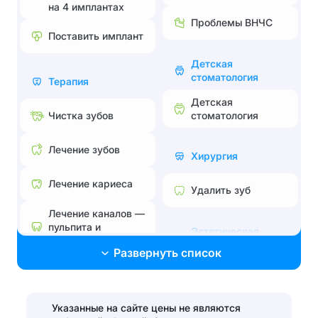
на 4 имплантах
Проблемы ВНЧС
Поставить имплант
Детская
стоматология
Терапия
Детская
стоматология
Чистка зубов
Лечение зубов
Хирургия
Лечение кариеса
Удалить зуб
Лечение каналов —
пульпита и
Эстетическая
периодонтита
стоматология
Развернуть список
Лечение без боли и
Поставить брекеты,
страха
исправить прикус
Лечение
Указанные на сайте цены не являются
Эстетические
пародонтита