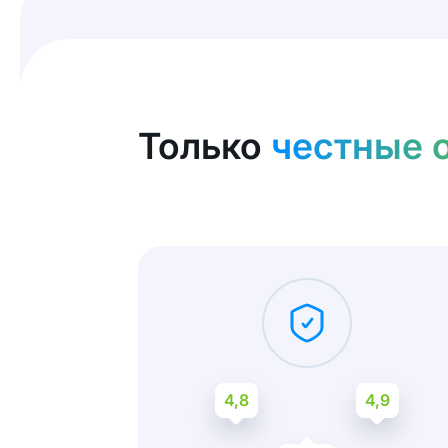
Только
честные 
4,8
4,9