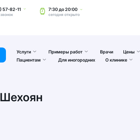
) 57-82-11
7:30
до
20:00
 звонок
сегодня
открыто
Услуги
Примеры работ
Врачи
Цены
Пациентам
Для иногородних
О клинике
 Шехоян