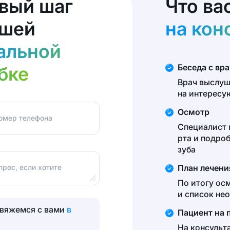
вый шаг
Что ва
ашей
на кон
альной
Беседа с вр
бке
Врач выслуш
на интерес
Осмотр
омер телефона
Специалист 
рта и подро
зуба
рос, если хотите
План лечени
По итогу ос
и список не
свяжемся с вами
в
Пациент на 
На консульт