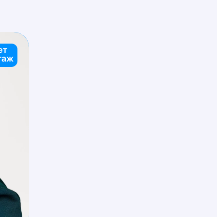
ет
таж