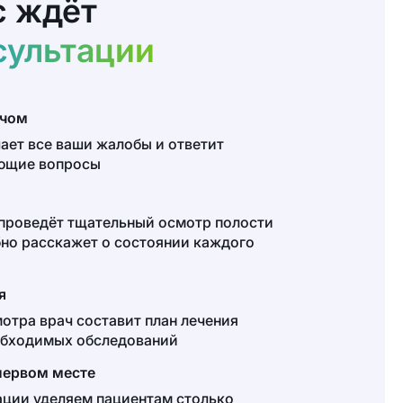
с ждёт
сультации
ачом
ает все ваши жалобы и ответит
ующие вопросы
проведёт тщательный осмотр полости
бно расскажет о состоянии каждого
я
мотра врач составит план лечения
обходимых обследований
первом месте
ации уделяем пациентам столько