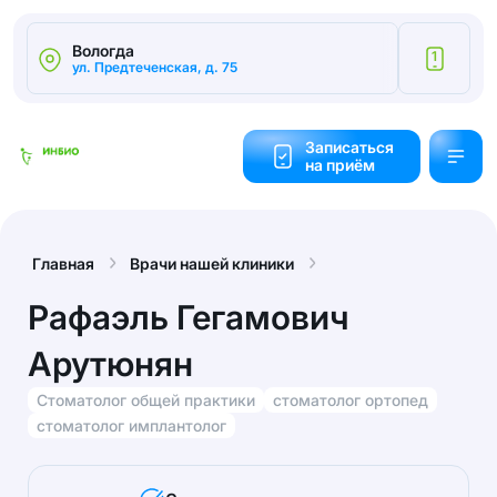
Вологда
1
ул. Предтеченская, д. 75
Калькулятор
cтоимости
Записаться
на приём
Обратный
звонок
Главная
Врачи нашей клиники
Рафаэль Гегамович
Арутюнян
Стоматолог общей практики
стоматолог ортопед
стоматолог имплантолог