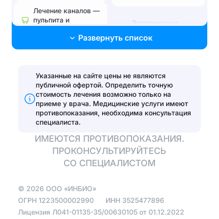
Лечение каналов —
пульпита и
Эстетическая
периодонтита
стоматология
Развернуть список
Лечение без боли и
Поставить брекеты,
страха
исправить прикус
Лечение
Указанные на сайте цены не являются
Эстетические
пародонтита
публичной офертой. Определить точную
реставрации
стоимость лечения возможно только на
Эстетические
приеме у врача.
Медицинские услуги имеют
Установить виниры
реставрации
противопоказания, необходима консультация
специалиста.
Отбелить зубы
ИМЕЮТСЯ ПРОТИВОПОКАЗАНИЯ.
ПРОКОНСУЛЬТИРУЙТЕСЬ
Протезирование
СО СПЕЦИАЛИСТОМ
Полная
©
2026
ООО «ИНБИО»
имплантация зубов
на 4 имплантах
ОГРН
1223500002990
ИНН
3525477896
Лицензия Л041-01135-35/00630105 от 01.12.2022
Зуботехническая