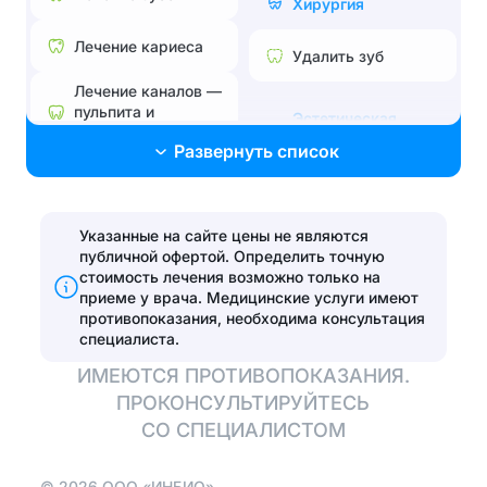
Хирургия
Лечение кариеса
Удалить зуб
Лечение каналов —
пульпита и
Эстетическая
периодонтита
стоматология
Развернуть список
Лечение без боли и
Поставить брекеты,
страха
исправить прикус
Лечение
Указанные на сайте цены не являются
Эстетические
пародонтита
публичной офертой. Определить точную
реставрации
стоимость лечения возможно только на
Эстетические
приеме у врача.
Медицинские услуги имеют
Установить виниры
реставрации
противопоказания, необходима консультация
специалиста.
Отбелить зубы
ИМЕЮТСЯ ПРОТИВОПОКАЗАНИЯ.
ПРОКОНСУЛЬТИРУЙТЕСЬ
Протезирование
СО СПЕЦИАЛИСТОМ
Полная
©
2026
ООО «ИНБИО»