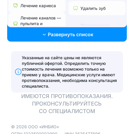
Лечение кариеса
Удалить зуб
Лечение каналов —
пульпита и
Эстетическая
периодонтита
стоматология
Развернуть список
Лечение без боли и
Поставить брекеты,
страха
исправить прикус
Лечение
Указанные на сайте цены не являются
Эстетические
пародонтита
публичной офертой. Определить точную
реставрации
стоимость лечения возможно только на
Эстетические
приеме у врача.
Медицинские услуги имеют
Установить виниры
реставрации
противопоказания, необходима консультация
специалиста.
Отбелить зубы
ИМЕЮТСЯ ПРОТИВОПОКАЗАНИЯ.
ПРОКОНСУЛЬТИРУЙТЕСЬ
Протезирование
СО СПЕЦИАЛИСТОМ
Полная
©
2026
ООО «ИНБИО»
имплантация зубов
на 4 имплантах
ОГРН
1223500002990
ИНН
3525477896